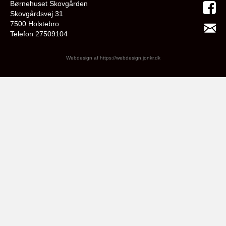
Børnehuset Skovgården
Skovgårdsvej 31
7500 Holstebro
Telefon 27509104
Webdesign af
https://webdesign.jonkr.dk