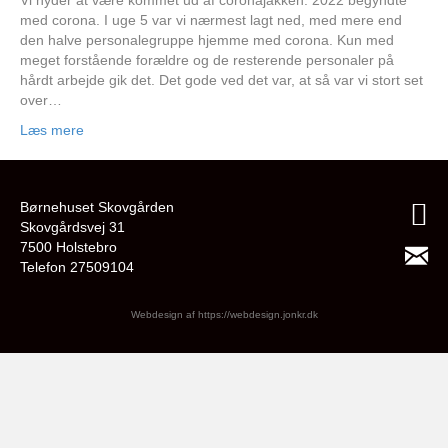
Vi nyder at være kommet ud af coronajakken. 2022 begyndte
med corona. I uge 5 var vi nærmest lagt ned, med mere end
den halve personalegruppe hjemme med corona. Kun med
meget forstående forældre og de resterende personaler på
hårdt arbejde gik det. Det gode ved det var, at så var vi stort set
over…
Læs mere
Børnehuset Skovgården
Skovgårdsvej 31
7500 Holstebro
Telefon 27509104
Webdesign af
https://webdesign.jonkr.dk