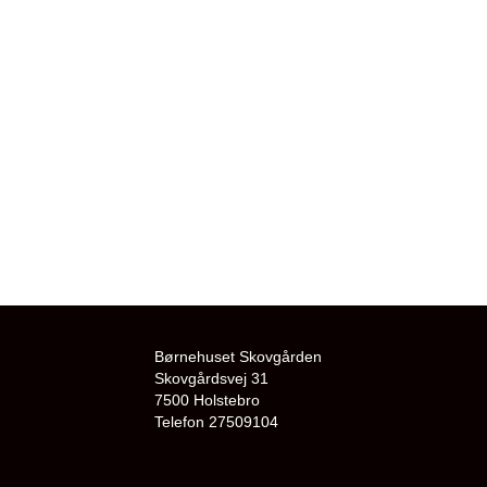
Børnehuset Skovgården
Skovgårdsvej 31
7500 Holstebro
Telefon 27509104