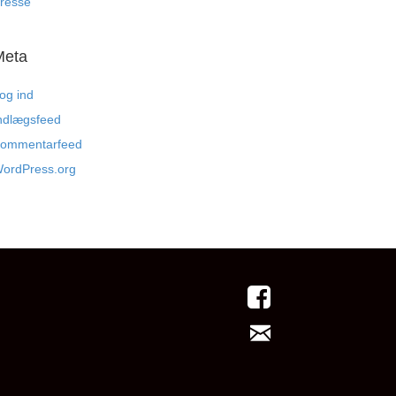
resse
Meta
og ind
ndlægsfeed
ommentarfeed
ordPress.org