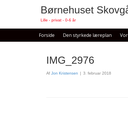
Børnehuset Skovg
Lille - privat - 0-6 år
Forside
Den styrkede læreplan
Vor
IMG_2976
Af
Jon Kristensen
|
3. februar 2018