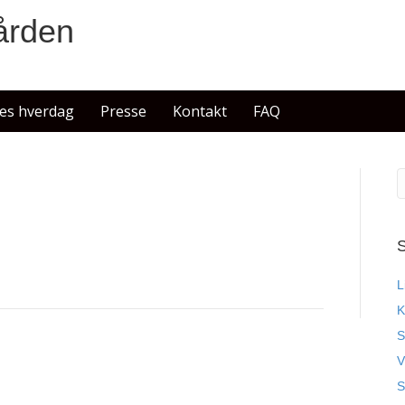
ården
es hverdag
Presse
Kontakt
FAQ
S
L
K
S
V
S