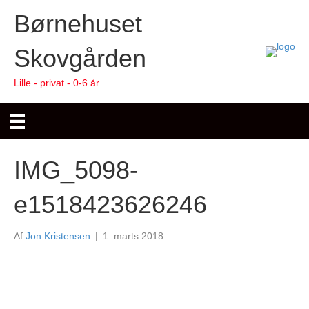
Børnehuset
Skovgården
Lille - privat - 0-6 år
IMG_5098-
e1518423626246
Af
Jon Kristensen
|
1. marts 2018