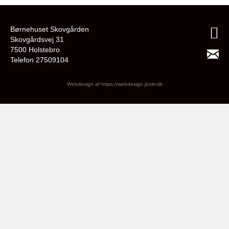
Børnehuset Skovgården
Skovgårdsvej 31
7500 Holstebro
Telefon 27509104
Webdesign af
https://webdesign.jonkr.dk