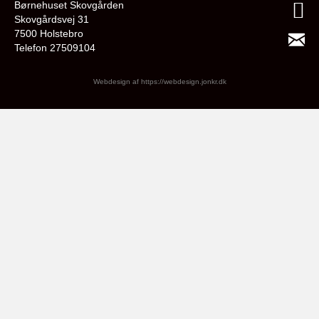
Børnehuset Skovgården
Skovgårdsvej 31
7500 Holstebro
Telefon 27509104
Webdesign af
https://webdesign.jonkr.dk