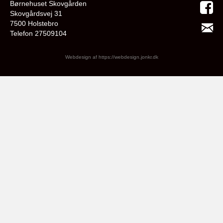
Børnehuset Skovgården
Skovgårdsvej 31
7500 Holstebro
Telefon 27509104
Webdesign af
https://webdesign.jonkr.dk