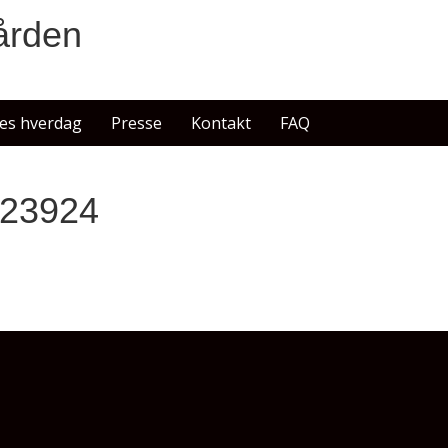
ården
es hverdag
Presse
Kontakt
FAQ
23924