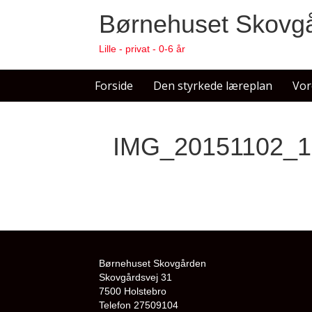
Børnehuset Skovg
Lille - privat - 0-6 år
Forside
Den styrkede læreplan
Vor
IMG_20151102_1
Børnehuset Skovgården
Skovgårdsvej 31
7500 Holstebro
Telefon 27509104