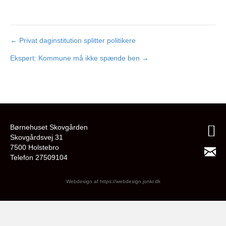
← Privat daginstitution splitter politikere
Indlægsnavigation
Ekspert: Kommune må ikke spænde ben →
Børnehuset Skovgården
Skovgårdsvej 31
7500 Holstebro
Telefon 27509104
Webdesign af
https://webdesign.jonkr.dk