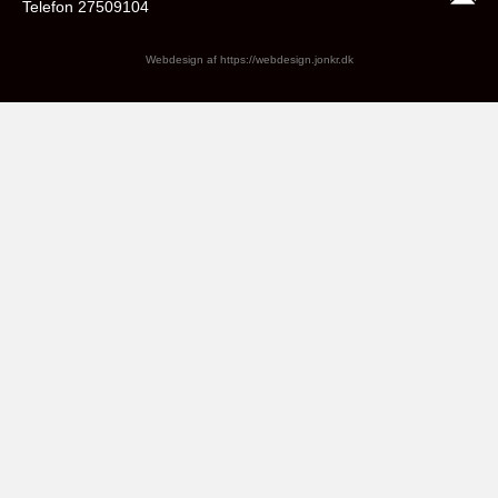
Telefon 27509104
Webdesign af
https://webdesign.jonkr.dk