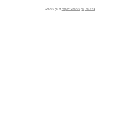
Webdesign af
https://webdesign.jonkr.dk