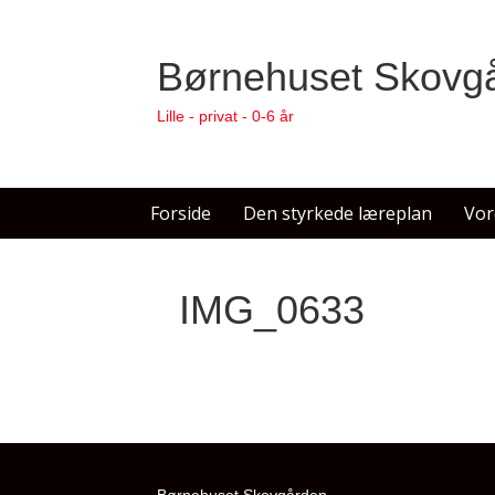
Børnehuset Skovg
Lille - privat - 0-6 år
Forside
Den styrkede læreplan
Vor
IMG_0633
Børnehuset Skovgården