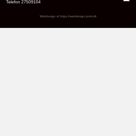
Telefon 27509104
Webdesign af
https://webdesign.jonkr.dk