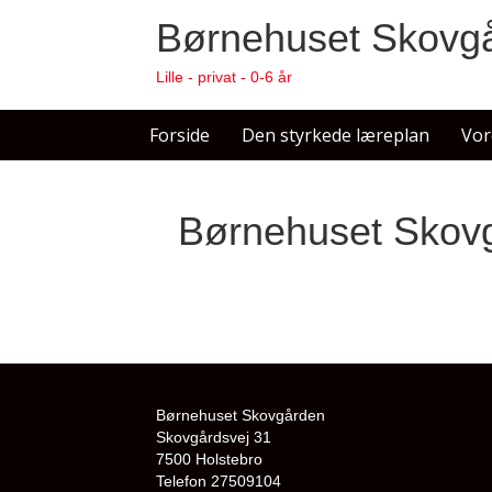
Børnehuset Skovg
Lille - privat - 0-6 år
Forside
Den styrkede læreplan
Vor
Børnehuset Skov
Børnehuset Skovgården
Skovgårdsvej 31
7500 Holstebro
Telefon 27509104