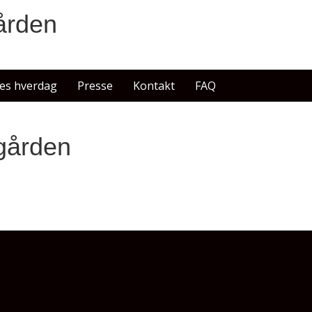
ården
es hverdag
Presse
Kontakt
FAQ
gården